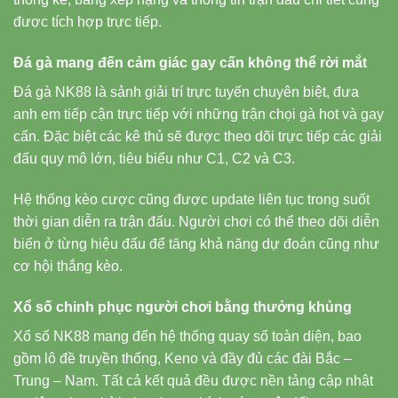
được tích hợp trực tiếp.
Đá gà mang đến cảm giác gay cấn không thể rời mắt
Đá gà NK88
là sảnh giải trí trực tuyến chuyên biệt, đưa
anh em tiếp cận trực tiếp với những trận chọi gà hot và gay
cấn. Đặc biệt các kê thủ sẽ được theo dõi trực tiếp các giải
đấu quy mô lớn, tiêu biểu như C1, C2 và C3.
Hệ thống kèo cược cũng được update liên tục trong suốt
thời gian diễn ra trận đấu. Người chơi có thể theo dõi diễn
biến ở từng hiệu đấu để tăng khả năng dự đoán cũng như
cơ hội thắng kèo.
Xổ số chinh phục người chơi bằng thưởng khủng
Xổ số NK88
mang đến hệ thống quay số toàn diện, bao
gồm lô đề truyền thống, Keno và đầy đủ các đài Bắc –
Trung – Nam. Tất cả kết quả đều được nền tảng cập nhật