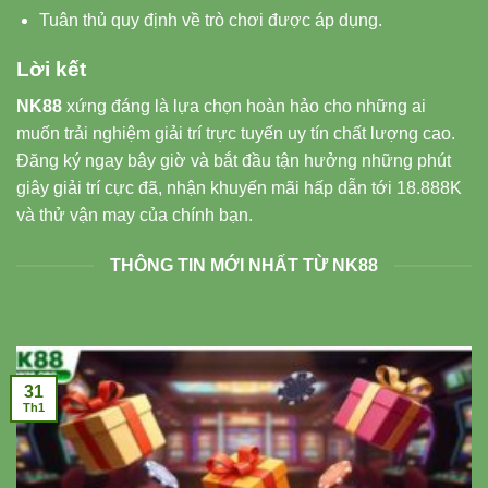
Tuân thủ quy định về trò chơi được áp dụng.
Lời kết
NK88
xứng đáng là lựa chọn hoàn hảo cho những ai
muốn trải nghiệm giải trí trực tuyến uy tín chất lượng cao.
Đăng ký ngay bây giờ và bắt đầu tận hưởng những phút
giây giải trí cực đã, nhận khuyến mãi hấp dẫn tới 18.888K
và thử vận may của chính bạn.
THÔNG TIN MỚI NHẤT TỪ NK88
31
Th1