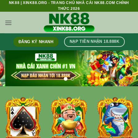
NK88 | XINK88.ORG - TRANG CHỦ NHÀ CÁI NK88.COM CHÍNH
Bỏ
THỨC 2026
qua
nội
dung
NẠP TIỀN NHẬN 18.888K
ĐĂNG KÝ NHANH