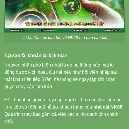
Tất tần tật các câu hỏi về NK88 mà bạn cần biết
Tại sao tài khoản lại bị khóa?
Nguyên nhân phổ biến nhất là do hệ thống bảo mật tự
động được kích hoạt. Cụ thế nếu như hội viên nhập sai
mật khẩu liên tiếp 5 lần, hệ thống sẽ ngay lập tức chặn
quyền truy cập tạm thời.
Để khôi phục quyền truy cập, người chơi cần phải
liên hệ
trực tiếp với đội ngũ hỗ trợ khách hàng của
nhà cái NK88
.
Quá trình này bao gồm cả việc xác minh danh tính chính
chủ.