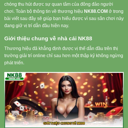
chóng thu hút được sự quan tâm của đông đảo người
chơi. Toàn bộ thông tin về thương hiệu
NK88.COM
ở trong
bài viết sau đây sẽ giúp bạn hiểu được vì sau sân chơi này
đang giữ vị trí dẫn đầu hiện nay.
Giới thiệu chung về nhà cái NK88
Thương hiệu đã khẳng định được vị thế dẫn đầu trên thị
trường giải trí online chỉ sau hơn một thập kỷ không ngừng
phát triển.