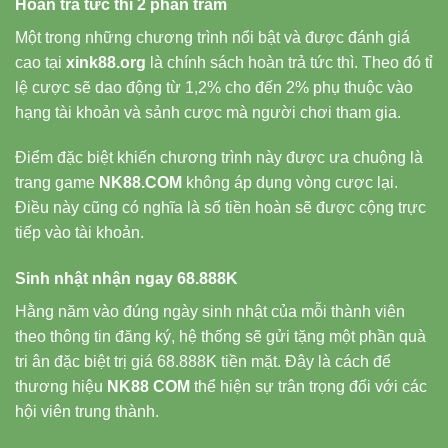
Hoàn trả tức thì 2 phần trăm
Một trong những chương trình nổi bật và được đánh giá
cao tại
xink88.org
là chính sách hoàn trả tức thì. Theo đó tỉ
lệ cược sẽ dao động từ 1,2% cho đến 2% phụ thuộc vào
hạng tài khoản và sảnh cược mà người chơi tham gia.
Điểm đặc biệt khiến chương trình này được ưa chuộng là
trang game
NK88.COM
không áp dụng vòng cược lại.
Điều này cũng có nghĩa là số tiền hoàn sẽ được cộng trực
tiếp vào tài khoản.
Sinh nhật nhận ngay 68.888K
Hằng năm vào đúng ngày sinh nhật của mỗi thành viên
theo thông tin đăng ký, hệ thống sẽ gửi tặng một phần quà
tri ân đặc biệt trị giá 68.888K tiền mặt. Đây là cách để
thương hiệu
NK88 COM
thể hiện sự trân trọng đối với các
hội viên trung thành.