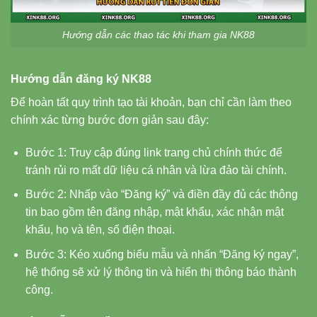
Hướng dẫn các thao tác khi tham gia NK88
Hướng dẫn đăng ký NK88
Để hoàn tất quy trình
tạo tài khoản
, bạn chỉ cần làm theo
chính xác từng bước đơn giản sau đây:
Bước 1: Truy cập đúng link trang chủ chính thức để
tránh rủi ro mất dữ liệu cá nhân và lừa đảo tài chính.
Bước 2: Nhấp vào “Đăng ký” và điền đầy đủ các thông
tin bao gồm tên đăng nhập, mật khẩu, xác nhận mật
khẩu, họ và tên, số điện thoại.
Bước 3: Kéo xuống biểu mẫu và nhấn “Đăng ký ngay”,
hệ thống sẽ xử lý thông tin và hiển thị thông báo thành
công.