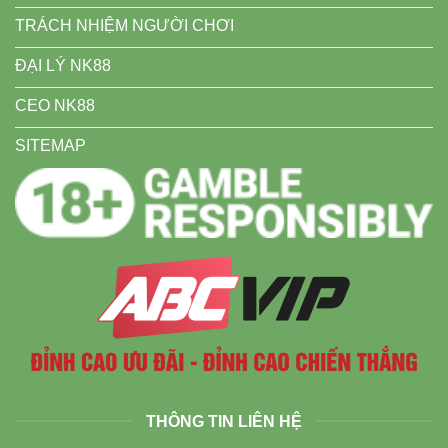
TRÁCH NHIỆM NGƯỜI CHƠI
ĐẠI LÝ NK88
CEO NK88
SITEMAP
THÔNG TIN LIÊN HỆ