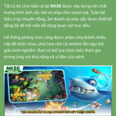
Tất cả trò chơi
bắn cá
tại
NK88
được xây dựng với chất
lượng hình ảnh sắc nét và nhịp chơi mượt mà. Toàn bộ
hiệu ứng chuyển động, âm thanh và màu sắc được thiết kế
động bộ để hội viên dễ dàng quan sát mục tiêu.
Hệ thống phòng chơi cũng được phân chia thành nhiều
cấp độ khác nhau, phù hợp cho cả newbie lẫn ngư thủ
giàu kinh nghiệm. Bạn có thể lựa chọn mức tham gia
tương ứng với khả năng và ví tiền của mình.