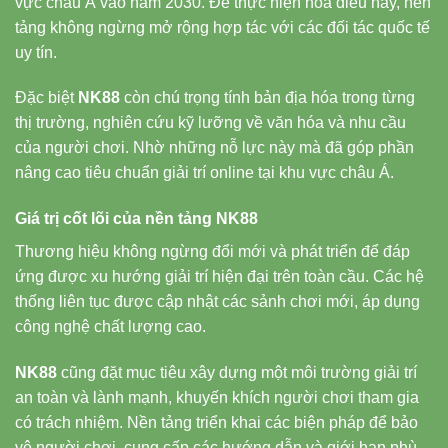
vực châu Á vào năm 2030. Để thực hiện hóa điều này, nền
tảng không ngừng mở rộng hợp tác với các đối tác quốc tế
uy tín.
Đặc biệt
NK88
còn chú trọng tính bản địa hóa trong từng
thị trường, nghiên cứu kỹ lưỡng về văn hóa và nhu cầu
của người chơi. Nhờ những nỗ lực này mà đã góp phần
nâng cao tiêu chuẩn giải trí online tại khu vực châu Á.
Giá trị cốt lõi của nền tảng NK88
Thương hiệu không ngừng đổi mới và phát triển để đáp
ứng được xu hướng giải trí hiện đại trên toàn cầu. Các hệ
thống liên tục được cập nhật các sảnh chơi mới, áp dụng
công nghệ chất lượng cao.
NK88
cũng đặt mục tiêu xây dựng một môi trường giải trí
an toàn và lành mạnh, khuyến khích người chơi tham gia
có trách nhiệm. Nền tảng triển khai các biện pháp để bảo
vệ người chơi, cung cấp các hướng dẫn và giới hạn phù