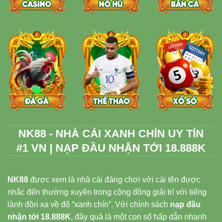
NK88 - NHÀ CÁI XANH CHÍN UY TÍN
#1 VN | NẠP ĐẦU NHẬN TỚI 18.888K
NK88
được xem là nhà cái đáng chơi với cái tên được
nhắc đến thường xuyên trong cộng đồng giải trí với tiếng
lành đồn xa về độ “xanh chín”. Với chính sách
nạp đầu
nhận tới 18.888K
, đây quả là một con số hấp dẫn nhanh